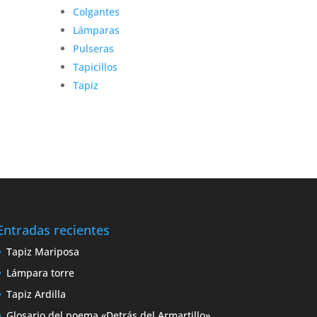
Colgantes
Lámparas
Pulseras
Tapicillos
Tapiz
Entradas recientes
Tapiz Mariposa
Lámpara torre
Tapiz Ardilla
Glosario del poema «Detrás del Armartillo»